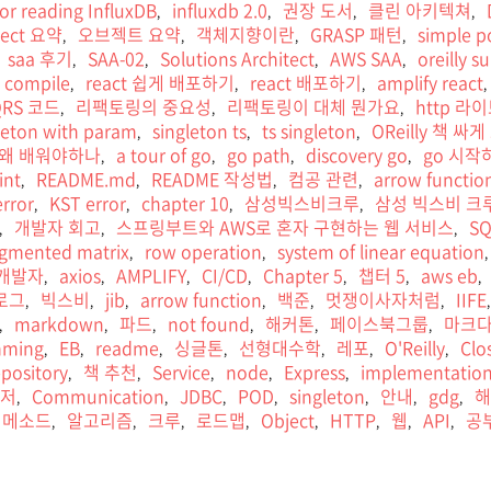
ror reading InfluxDB
influxdb 2.0
권장 도서
클린 아키텍쳐
,
,
,
,
ject 요약
오브젝트 요약
객체지향이란
GRASP 패턴
simple p
,
,
,
,
saa 후기
SAA-02
Solutions Architect
AWS SAA
oreilly s
,
,
,
,
s compile
react 쉽게 배포하기
react 배포하기
amplify react
,
,
,
,
QRS 코드
리팩토링의 중요성
리팩토링이 대체 뭔가요
http 라
,
,
,
leton with param
singleton ts
ts singleton
OReilly 책 싸
,
,
,
 왜 배워야하나
a tour of go
go path
discovery go
go 시작
,
,
,
,
lint
README.md
README 작성법
컴공 관련
arrow functio
,
,
,
,
rror
KST error
chapter 10
삼성빅스비크루
삼성 빅스비 크
,
,
,
,
개발자 회고
스프링부트와 AWS로 혼자 구현하는 웹 서비스
SQ
,
,
,
gmented matrix
row operation
system of linear equation
,
,
,
개발자
axios
AMPLIFY
CI/CD
Chapter 5
챕터 5
aws eb
,
,
,
,
,
,
,
로그
빅스비
jib
arrow function
백준
멋쟁이사자처럼
IIFE
,
,
,
,
,
,
markdown
파드
not found
해커톤
페이스북그룹
마크
,
,
,
,
,
,
mming
EB
readme
싱글톤
선형대수학
레포
O'Reilly
Clo
,
,
,
,
,
,
,
epository
책 추천
Service
node
Express
implementatio
,
,
,
,
,
저
Communication
JDBC
POD
singleton
안내
gdg
해
,
,
,
,
,
,
,
메소드
알고리즘
크루
로드맵
Object
HTTP
웹
API
공
,
,
,
,
,
,
,
,