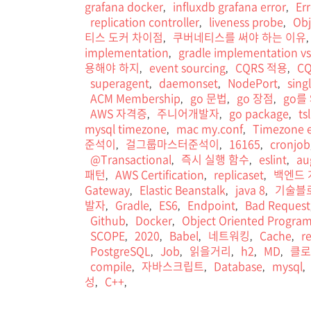
grafana docker
influxdb grafana error
Er
,
,
replication controller
liveness probe
Ob
,
,
티스 도커 차이점
쿠버네티스를 써야 하는 이유
,
,
implementation
gradle implementation v
,
용해야 하지
event sourcing
CQRS 적용
C
,
,
,
superagent
daemonset
NodePort
sing
,
,
,
ACM Membership
go 문법
go 장점
go를
,
,
,
AWS 자격증
주니어개발자
go package
ts
,
,
,
mysql timezone
mac my.conf
Timezone e
,
,
준석이
걸그룹마스터준석이
16165
cronjob
,
,
,
@Transactional
즉시 실행 함수
eslint
au
,
,
,
패턴
AWS Certification
replicaset
백엔드 
,
,
,
Gateway
Elastic Beanstalk
java 8
기술블
,
,
,
발자
Gradle
ES6
Endpoint
Bad Request
,
,
,
,
Github
Docker
Object Oriented Progra
,
,
SCOPE
2020
Babel
네트워킹
Cache
r
,
,
,
,
,
PostgreSQL
Job
읽을거리
h2
MD
클로
,
,
,
,
,
compile
자바스크립트
Database
mysql
,
,
,
,
성
C++
,
,