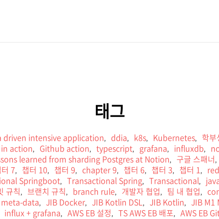
태그
 driven intensive application
ddia
k8s
Kubernetes
학부
,
,
,
,
in action
Github action
typescript
grafana
influxdb
no
,
,
,
,
,
sons learned from sharding Postgres at Notion
구글 스패너
,
,
터 7
챕터 10
챕터 9
chapter 9
챕터 6
챕터 3
챕터 1
red
,
,
,
,
,
,
,
ional Springboot
Transactional Spring
Transactional
jav
,
,
,
밋 규칙
브랜치 규칙
branch rule
개발자 협업
팀 내 협업
con
,
,
,
,
,
 meta-data
JIB Docker
JIB Kotlin DSL
JIB Kotlin
JIB M1
,
,
,
,
influx + grafana
AWS EB 설정
TS AWS EB 배포
AWS EB G
,
,
,
,