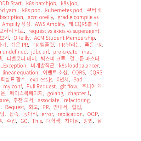
DDD Start
k8s batchjob
k8s job
,
,
,
od yaml
k8s pod
kubernetes pod
쿠버네
,
,
,
ubscription
acm oreilly
gradle compile vs
,
,
Amplify 장점
AWS Amplify
왜 CQRS를 적
,
,
이브러리 비교
request vs axios vs superagent
,
,
게 보기
OReilly
ACM Student Membership
,
,
,
하기
쉬운 PR
PR 템플릿
PR 날리는
좋은 PR
,
,
,
,
,
n undefined
jdbc url
pre-create
mac
,
,
,
루
디벨로퍼 데이
빅스비 크루
걸그룹 마스터
,
,
,
LException
비개발직군
k8s loadbalancer
,
,
,
linear equation
이벤트 소싱
CQRS
CQRS
,
,
,
화살표 함수
express.js
0년차
Bad
,
,
,
my.conf
Pull Request
git flow
주니어 개
,
,
,
,
다운
페이스북페이지
golang
chapter 1
,
,
,
,
sure
추천 도서
associate
refactoring
,
,
,
,
n
Request
회고
PR
안내서
협업
,
,
,
,
,
,
답
접속
동아리
error
replication
OOP
,
,
,
,
,
,
부
수업
GO
This
대학생
차이점
방법
삼
,
,
,
,
,
,
,