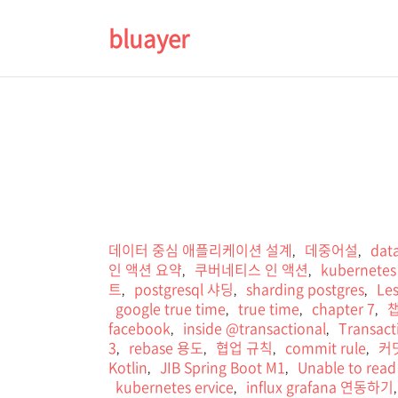
bluayer
데이터 중심 애플리케이션 설계
데중어설
data
,
,
인 액션 요약
쿠버네티스 인 액션
kubernetes 
,
,
트
postgresql 샤딩
sharding postgres
Les
,
,
,
google true time
true time
chapter 7
챕
,
,
,
facebook
inside @transactional
Transact
,
,
3
rebase 용도
협업 규칙
commit rule
커
,
,
,
,
Kotlin
JIB Spring Boot M1
Unable to read
,
,
kubernetes ervice
influx grafana 연동하기
,