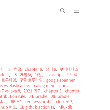
검
메
색
뉴
생
TS
컴공
chapter 8
챕터 8
쿠버네티스
,
,
,
,
,
de.js
JS
개발자
개발
javascript
오브젝
,
,
,
,
,
트루타임
구글 트루타임
google spanner
,
,
,
is vs elasticache
scaling memcache at
,
a 7 vs java 8
2021 회고
chapter 6
chapter
,
,
,
tribution rule
JIB Gradle
JIB Gradle
,
,
 Mac
JIB M1
rediness probe
clusterIP
,
,
,
,
ithub 배포
EB github action ts
influxdb
,
,