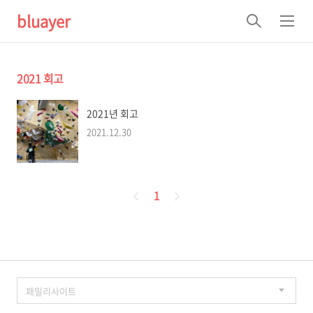
bluayer
검
메
색
뉴
2021 회고
2021년 회고
2021.12.30
페
1
이
징