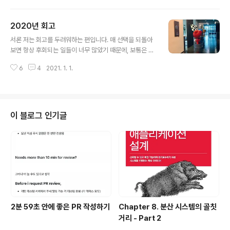
소시에이트부터 도전하시는 분들이 많다. 또한 주기적으로
시험의 내용이 조금씩 추가되거나 바뀌고 있는 상황이며,
2020년 회고
내가 시험을 본 Solutions Architect 부분에서는 00, 01
글 내용
을 거쳐 현재는 02 version으로 시험을 보게 되어있다.
서론 저는 회고를 두려워하는 편입니다. 매 선택을 되돌아
분야 자체도 상당히 다양한 편인데 분야에 따라서 나오는
보면 항상 후회되는 일들이 너무 많았기 때문에, 보통은 되
내용이 좀 다른 편이다. 이 자격증이 의미가 있어? 그렇다.
돌아보기에 그치지 않고 자책까지 도달해서 스스로를 옥죄
의미가 있다. 아래의 링크를 참조해보면 (물론 과장이 있겠
6
4
2021. 1. 1.
는 성향이기 때문입니다. 크게 후회한 경험이 많아서 알게
지만) 실제 연봉에도 영향을 끼치는 것 같다. www.bu..
모르게 회고를 두려워했던 거 같습니다. 그런데 올해부터
회고를 쓰기로 마음을 먹었습니다. 2020년이 행복한 시기
였고, 크게 후회한 경험이 오히려 좋은 경험으로 바뀌기도
했습니다. 결정적으로는 '2021년은 원하는 것들이 다 이
이 블로그 인기글
뤄지기를 바란다'는 상투적인 메시지가 왠지 와 닿았던 거
같습니다. 2020년에는 제가 원했던 것들이 다 이뤄졌거든
요! :) 덕분에 한 번 올해를 SSG 돌아보게 되었습니다. 1월
그리고 3월까지 친한 친구를 만나서 '밥이나 먹자~' 이랬
는데 눈 떠보니 함께 개..
2분 59초 안에 좋은 PR 작성하기
Chapter 8. 분산 시스템의 골칫
거리 - Part 2