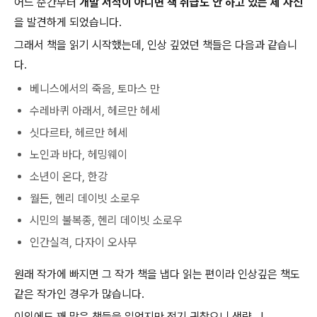
어느 순간부터
개발 서적이 아니면 책 취급도 안 하고 있는 제 자신
을 발견하게 되었습니다.
그래서 책을 읽기 시작했는데, 인상 깊었던 책들은 다음과 같습니
다.
베니스에서의 죽음, 토마스 만
수레바퀴 아래서, 헤르만 헤세
싯다르타, 헤르만 헤세
노인과 바다, 헤밍웨이
소년이 온다, 한강
월든, 헨리 데이빗 소로우
시민의 불복종, 헨리 데이빗 소로우
인간실격, 다자이 오사무
원래 작가에 빠지면 그 작가 책을 냅다 읽는 편이라 인상깊은 책도
같은 작가인 경우가 많습니다.
이외에도 꽤 많은 책들을 읽었지만 적기 귀찮으니 생략...!