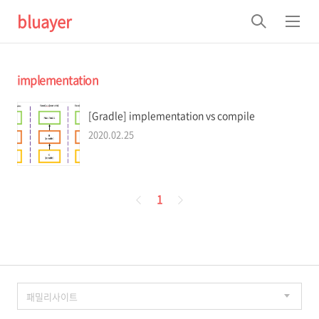
bluayer
검
메
색
뉴
implementation
[Gradle] implementation vs compile
2020.02.25
페
1
이
징