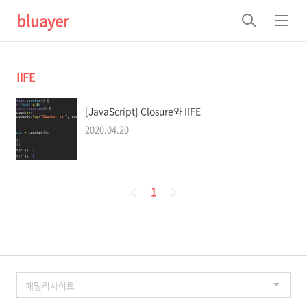
bluayer
검
메
색
뉴
IIFE
[JavaScript] Closure와 IIFE
2020.04.20
페
1
이
징