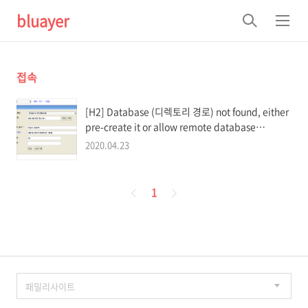
bluayer
검
메
색
뉴
접속
[H2] Database (디렉토리 경로) not found, either
pre-create it or allow remote database
creation
2020.04.23
페
1
이
징