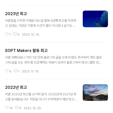
만, 도쿄에 가서 신나게 노느라 결국 3월이 되어버렸다... 이 게으름뱅이...) 24
년 회고의 서론에 이런 말이 있다.한 해, 그리고 그 다음 한 해가 아직까지는 매
2023년 회고
년 색다른 기분이 들고 지금은 이걸 놓치고 싶지 않은 간절함. 특정 시점이 오면
글 내용
지금의 열정과 호기심을 잃어버리지 않을까, 교만해져서 멈추지 않을까 하는 고
서론일을 시작한 이래로 어느덧 벌써 4년째 회고를 작성하
민들. 2025년에도 간절한 마음으로 내 분기점을 개척해 나가고 있길 바란다. 2
고 있네요. 가끔은 이렇게 시간이 빨리 지나갔나 싶기도 하
5년..
고, 많은 생각이 드는 거 같습니다. 매년 회고마다 서론에
1
0
2023. 12. 14.
적지만 올해도 이전 회고들을 모두 읽어보았습니다. 이전
까지는 "그래 이렇게 열심히 살았었지, 앞으로도 열심히 살
아야겠다"라는 생각이 들었던 거 같은데, 올해는 참 이상하
SOPT Makers 활동 회고
게도 "이때 내가 이렇게 어리고 열정이 넘쳤나?" 싶은 부분
글 내용
이 유독 많게 느껴졌습니다. 물론 여전히 젊고 하고 싶은 것
서론 어쩌다보니 거의 1년 만에 블로그에 글을 쓰게 되었다. 회사에서 개인 블로
도 많지만, 한 해를 돌아보면 이전보다 어려운 일들이 참 많
그에 글을 쓰는 것에 좀 민감해하는 부분이 있어서 블로그에서 테크니컬한 컨텐
았습니다. 그럼에도 불구하고 지금은 의지가 많이 다져진
츠를 다루지 않다보니, 크게 쓸 얘기가 많지 않아서 글 쓰는 것을 좀 멀리하게 된
상태입니다. 질퍽한 진창이 될지, 한신이 지나온 진창고도
6
1
2023. 11. 15.
거 같다. 물론 물리적인 시간이 없기도 하고, 내 블로그에 글 쓰는 것보다 회사
가 될지는 모르겠지만 일단 아직은 더 굴러볼까 합니다. 글
블로그에 글을 써보고 싶은 욕구가 있어서 미뤄졌다. 이 글은 그래도 써야지 써
을 퇴고해보니 열심히 투쟁했..
야지하고 미루던 메이커스 활동 회고다. 나름대로 아예 초창기 활동 기수인 1~
2022년 회고
2기를 하기도 했고 거의 1년에 가까운 기간동안 애정을 가지고 활동해서 회고
글 내용
를 써야 겠다는 생각을 많이 했었다. 당연히 내 홈그라운드인 서버 파트에서 활
서론 2022년 회고를 쓰기에 앞서, 2020년과 2021년 회
동했고, 서버 리드도 한 기수하고, 기회가 닿아서 솝트 앱잼 멘토로도 갔다. 생각
고를 읽어봤습니다. 직장을 다니기 시작하면서 매년 회고
해보니 내..
를 작성하고 있는데요, 해마다 감회가 새롭습니다. 스스로
14
0
2022. 12. 25.
성장한 모습이 재밌기도 하고 또 다음 해에는 어떤 일들을