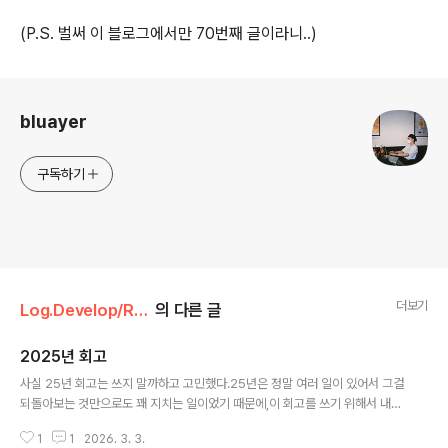
(P.S. 벌써 이 블로그에서만 70번째 글이라니..)
로그 정보
bluayer
구독하기
더보기
Log.Develop/Retrospection
의 다른 글
2025년 회고
글 내용
사실 25년 회고는 쓰지 말까하고 고민했다.25년은 정말 여러 일이 있어서 그걸
되돌아보는 것만으로도 꽤 지치는 일이었기 때문에,이 회고를 쓰기 위해서 내게
높은 집중력이 필요하다고 생각됐다.킥오프가 많았던 1월을 보내고, 2월에 도
1
1
2026. 3. 3.
쿄로 떠나는 길부터 도쿄에 도착해서까지 회고를 작성하려고 한다.(라고 했지