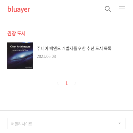
bluayer
검
메
색
뉴
권장 도서
주니어 백엔드 개발자를 위한 추천 도서 목록
2021.06.08
페
1
이
징