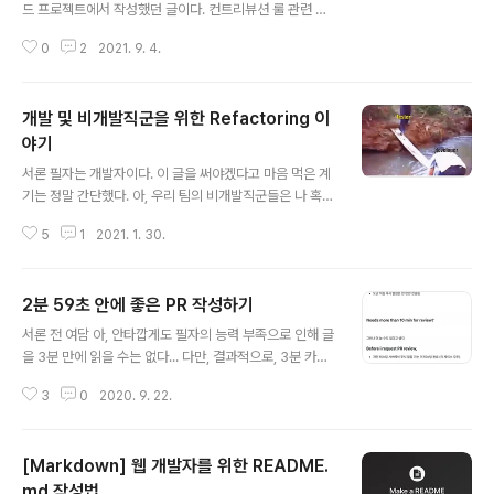
드 프로젝트에서 작성했던 글이다. 컨트리뷰션 룰 관련 세
팅은 상당히 팀원들과 대화를 많이 해야하는 부분이다. 다
0
2
2021. 9. 4.
른 분들도 본 글을 참고해서 팀원들과 협의한 다음, 함께 룰
세팅하시길 바란다. Branch Rules 기본적으로 Git-flow
를 따라가고 있어요. 하지만, 너무 여러 브랜치가 난립하는
개발 및 비개발직군을 위한 Refactoring 이
걸 막기 위해서 기본적으로 세 종류의 브랜치를 운영하고
있다고 생각하면 좋을 꺼 같아요 main : 이 브랜치는 실제
야기
글 내용
로 서버 Release를 위해 사용되고 있는 브랜치입니다. 실
서론 필자는 개발자이다. 이 글을 써야겠다고 마음 먹은 계
제 배포는 이 브랜치에 MR이 발생하면서 일어나요. deve
기는 정말 간단했다. 아, 우리 팀의 비개발직군들은 나 혹은
lop : 이 브랜치는 서버를 미리 배포해볼 수 있는 브랜치입
다른 개발자들이 리팩터링, 리팩터링 얘기를 할 때, '중요하
니다. 실제 배포 전에 이 브랜치에서 확인할 수 있고, 해..
5
1
2021. 1. 30.
다고 생각한 그거 때문에 기능 개발이 밀린다'고 생각하면
어떡하지? '그게 도대체 뭐길래, 우리의 중요한 일정까지
미뤄야 하는거야!'라고 생각하면 어떡하지? '개발자들.. 티
2분 59초 안에 좋은 PR 작성하기
도 안 나는 작업을 도대체 왜 하는거야!!'라고 생각한다면?
글 내용
정말로 생각만 해도 끔찍했다. 물론 이런 문제를 해결하는
서론 전 여담 아, 안타깝게도 필자의 능력 부족으로 인해 글
가장 정확한 방법은 커뮤니케이션에 더 많은 리소스를 쏟
을 3분 만에 읽을 수는 없다... 다만, 결과적으로, 3분 카레
는 것이다. 더 많이 이야기하고, 더 많이 공감해야 한다. 그
보다 빠르게 좋은 PR을 작성할 수 있도록 글을 쓰고자 노
렇지만 우리는 사람이기 때문에 리팩토링을 해야 하는 이
3
0
2020. 9. 22.
력했다!! 서론 Git을 여러 사람과 사용하게 된다면, Remot
유를 매번 명확하게 설명하기 힘들 수 있다. (까 먹기도 할
e Repo로 Github을 쓸 일이 정말 많다. 특히 회사에서 G
꺼고.. 말하다..
ithub을 쓰게 된다면, Pull Request(이하 PR)을 날릴 일
[Markdown] 웹 개발자를 위한 README.
이 엄청 많다. 기능 하나에 PR 한 번이라고 해도 무방하고,
기능을 쪼개서 개발하고 있다면 더 잦은 PR을 날릴 것이
md 작성법