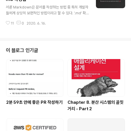
글 내용
다. PR이 왜 중요해? 개인적으로 생각하는 PR이 중요한
서론 Markdown은 문서를 작성하는 방법 중 특히 개발자
이유는 다음과 같다. 기능을 합치는 단위이다. 다른 사람들
들에게 상당히 보편적인 방법이라고 할 수 있다. '.md' 확
이 내가 작성한 코드의 완성본을 볼 수 있다. 좋은 리뷰를
장자로 작성되는 문서들이 바로 마크다운으로 작성된 문서
받을 수 있는 절호의 기회다. 특히 ..
11
0
2020. 6. 16.
라고 할 수 있는데, 이런 마크다운이 편리한 이유는 텍스트
를 쉽게 편집할 수 있을 뿐 아니라, (개인적으로는 마우스를
쓰지 않아도 글씨 크기 조정, 양식화 등 다양한 일을 할 수
있어서 좋아한다 :) HTML 등 다양한 형식으로 변경할 수
있기 때문이다. 아무쪼록 내가 이번 포스트를 쓰게 된 이유
이 블로그 인기글
는, 내가 작성했던 Repository들의 README.md를 보
며 개인적으로 마크다운에 대해서 잘 알고 있었다고 생각
하지만 막상 내 프로젝트의 README.md가 적절한 설명
을 가지고 있는지에 대한 고민을 하게 되었기 때문이다. 보
통 프로젝..
2분 59초 안에 좋은 PR 작성하기
Chapter 8. 분산 시스템의 골칫
거리 - Part 2