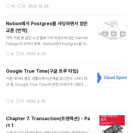
성장한 모습이 재밌기도 하고 또 다음 해에는 어떤 일들을
작성시간
14
0
2022. 12. 25.
겪고 성장해 있을지 궁금하기도 합니다. 그리고 늘 제 곁을
지켜주는 좋은 사람들이 해마다 늘어서 감사하고 또 고마
울 따름입니다. 저의 2022년을 상징하는 키워드라고 한다
Notion에서 Postgres를 샤딩하면서 얻은
면 "의외의 기회들"인 것 같습니다. 의외의 기회 (1) 올해
교훈 (번역)
생긴 첫 번째 기회는 링크드인을 통해 찾아왔습니다. 국내
글 내용
에서 유명한 핀테크 회사의 리쿠르터 분이 링크드인을 통
역자 서론 본 글은 노션 블로그에 작성되어 있는 Garrett
해 지원해볼 생각이 있는지 물어봐주신 것이 계기였습니
Fidalgo의 코끼리 방목 : Notion에서 Postgres를 샤딩
다. 당시에 진행하고 있던 프로젝트가 계속 Drop될까 말
하면서 얻은 교훈 ("코끼리"는 PostgreSQL의 마스코트
작성시간
4
0
2022. 6. 20.
까 하던 상황이어서 회사에 회의..
라, 코끼리 방목이라는 표현을 사용한 것 같습니다)을 읽고
번역한 글입니다. 참고로 Notion 팀에 허락을 받고 번역한
글이 아니며, 따라서 해당 글은 언제든지 내려갈 수 있습니
Google True Time(구글 트루 타임)
다. 또한 원본의 글 의미를 살리고자 최대한 직역하고자 노
글 내용
서론 데이터 중심 어플리케이션 책을 읽으면서 스터디 하
력했지만, 직역한 경우 너무 이해가 안되는 일부분은 의역
던 중, Google True Time에 관한 이야기가 나왔다. 해
하거나 역자의 설명을 달아두었습니다. 서론 올해 초에 우
당 내용이 더 궁금해서 찾아본 내용을 정리했다. https://b
리는 예정된 유지 관리를 위해 5분동안 Notion을 중단했
luayer.com/60 Chapter 8. 분산 시스템의 골칫거리 -
습니다. 우리는 "향상된 안정성과 성능"을 암시했고, 이를
작성시간
0
0
2022. 6. 10.
Part 1 소개 본 글은 데이터 중심 어플리케이션(마틴 클레
위해서 몇달동안 매우 긴박하고 집중적으로 팀 규모의 작..
프만)으로 스터디하며 해당 책의 내용을 요약 정리한 내용
입니다. https://github.com/ddia-study/ddia-study
Chapter 7. Transaction(트랜잭션) - Pa
GitHub - ddia-study/ddia-study: 데이터 중심 어플..
rt 1
bluayer.com Google True Time API란? 분산 시스
글 내용
템 내에서 시계는 물리적이든, 논리적이든 잘못될 가능성
소개 본 글은 데이터 중심 어플리케이션(마틴 클레프만)으