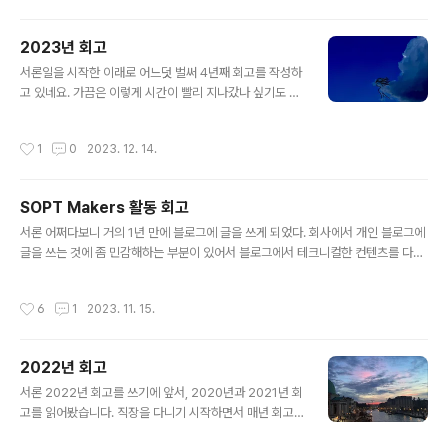
를 듣는다. "이제 적당히 해도 되지 않아?"나도 일부 동의
한다. 그럼에도 불구하고 여전히 간절한 마음과 여러 고민
2023년 회고
들을 가지고 일하고 있다.한 해, 그리고 그 다음 한 해가 아
글 내용
직까지는 매년 색다른 기분이 들고 지금은 이걸 놓치고 싶
서론일을 시작한 이래로 어느덧 벌써 4년째 회고를 작성하
지 않은 간절함.특정 시점이 오면 지금의 열정과 호기심을
고 있네요. 가끔은 이렇게 시간이 빨리 지나갔나 싶기도 하
잃어버리지 않을까, 교만해져서 멈추지 않을까 하는 고민
고, 많은 생각이 드는 거 같습니다. 매년 회고마다 서론에
들.2025년에도 간절한 마음으로 내 분기점을 개척해 나가
적지만 올해도 이전 회고들을 모두 읽어보았습니다. 이전
작성시간
1
0
2023. 12. 14.
고 있길 바란다. 2024..
까지는 "그래 이렇게 열심히 살았었지, 앞으로도 열심히 살
아야겠다"라는 생각이 들었던 거 같은데, 올해는 참 이상하
게도 "이때 내가 이렇게 어리고 열정이 넘쳤나?" 싶은 부분
SOPT Makers 활동 회고
이 유독 많게 느껴졌습니다. 물론 여전히 젊고 하고 싶은 것
글 내용
도 많지만, 한 해를 돌아보면 이전보다 어려운 일들이 참 많
서론 어쩌다보니 거의 1년 만에 블로그에 글을 쓰게 되었다. 회사에서 개인 블로그에
았습니다. 그럼에도 불구하고 지금은 의지가 많이 다져진
글을 쓰는 것에 좀 민감해하는 부분이 있어서 블로그에서 테크니컬한 컨텐츠를 다루
상태입니다. 질퍽한 진창이 될지, 한신이 지나온 진창고도
지 않다보니, 크게 쓸 얘기가 많지 않아서 글 쓰는 것을 좀 멀리하게 된 거 같다. 물론
가 될지는 모르겠지만 일단 아직은 더 굴러볼까 합니다. 글
물리적인 시간이 없기도 하고, 내 블로그에 글 쓰는 것보다 회사 블로그에 글을 써보
작성시간
6
1
2023. 11. 15.
을 퇴고해보니 열심히 투쟁했..
고 싶은 욕구가 있어서 미뤄졌다. 이 글은 그래도 써야지 써야지하고 미루던 메이커
스 활동 회고다. 나름대로 아예 초창기 활동 기수인 1~2기를 하기도 했고 거의 1년에
가까운 기간동안 애정을 가지고 활동해서 회고를 써야 겠다는 생각을 많이 했었다.
2022년 회고
당연히 내 홈그라운드인 서버 파트에서 활동했고, 서버 리드도 한 기수하고, 기회가
글 내용
닿아서 솝트 앱잼 멘토로도 갔다. 생각해보니 내..
서론 2022년 회고를 쓰기에 앞서, 2020년과 2021년 회
고를 읽어봤습니다. 직장을 다니기 시작하면서 매년 회고
를 작성하고 있는데요, 해마다 감회가 새롭습니다. 스스로