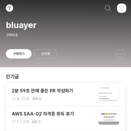
검색하기
티스토리
bluayer
구독자
5
구독하기
방명록
신고하기 레이어
열기
인기글
2분 59초 안에 좋은 PR 작성하기
3
0
조회
6
AWS SAA-02 자격증 취득 후기
1
11
조회
3