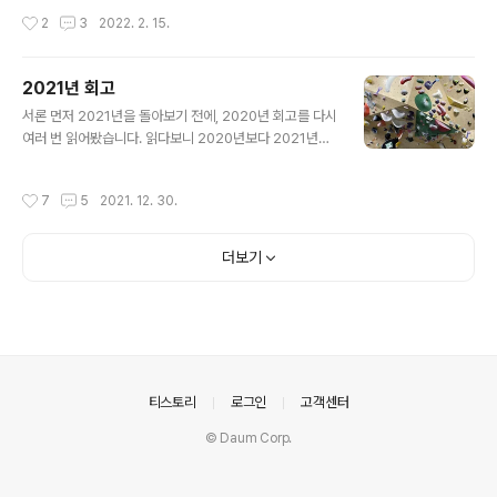
이터베이스 상태로 유지하는 것을 의미한다. 독립성(Isola
졌다. 따라서 알아보기로 결정했다. Java 8? Java 8에서
작성시간
2
3
2022. 2. 15.
tion..
자바 개발자가 궁금해할만 한 변경 사항은 다음과 같다. La
mbda Expression & Method Reference Stream
API & Parallel Optional Interface Default Method
2021년 회고
java.time 패키지 PermGen 제거 장난 아니게 많다. 심
글 내용
지어 다 중요한 변경들이다. 특히 함수형 프로그래밍(FP)
서론 먼저 2021년을 돌아보기 전에, 2020년 회고를 다시
와 관련한 이야기들이 많다. 위의 내용에서 한 주제씩만 해
여러 번 읽어봤습니다. 읽다보니 2020년보다 2021년에
도 글 하나가 나올 수 있을 정도라고 할 수 있다. 하나씩 ..
훨씬 다양한 경험을 하고 더 성장한 것 같아 뿌듯한 마음이
들었습니다. 물론 모든 새해 계획이 그렇듯, 계획되어 있던
작성시간
7
5
2021. 12. 30.
부분들과는 다르게 진행된 것들도 있습니다. 2022년을 돌
아봤을 때 "2021년보다 나아졌군!"이라고 생각할 수 있도
록 2021년 회고를 적어보고자 합니다. 복무 시작 첫 프로
더보기
젝트부터 지금까지 물론 2020년 12월 말부터 지금 회사
에서 산업기능요원으로 복무를 시작하게 되었지만, 본격적
인 업무는 올해부터 하게 되었습니다. 처음에는 기존 프로
젝트에 참여하여 유지보수하는 작업을 담당하게 되었고 5
월에 훈련소를 갔다오고 나서 기존 프로젝트를 새롭게 리
팩토링하는 작업을 진행하..
의안내
티스토리
로그인
고객센터
© Daum Corp.