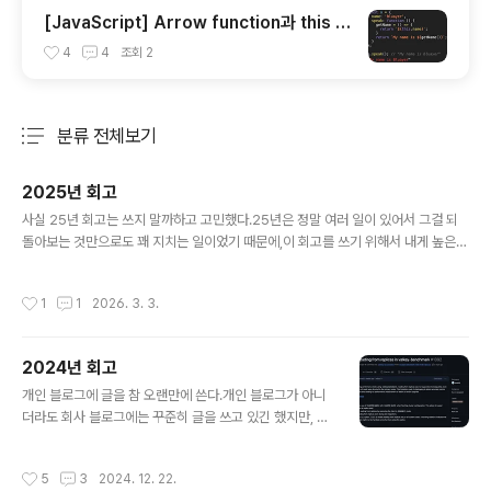
[JavaScript] Arrow function과 this 키
워드
4
4
조회
2
분류 전체보기
주요 글 목록
2025년 회고
글 내용
사실 25년 회고는 쓰지 말까하고 고민했다.25년은 정말 여러 일이 있어서 그걸 되
돌아보는 것만으로도 꽤 지치는 일이었기 때문에,이 회고를 쓰기 위해서 내게 높은
집중력이 필요하다고 생각됐다.킥오프가 많았던 1월을 보내고, 2월에 도쿄로 떠나는
길부터 도쿄에 도착해서까지 회고를 작성하려고 한다.(라고 했지만, 도쿄에 가서 신
작성시간
1
1
2026. 3. 3.
나게 노느라 결국 3월이 되어버렸다... 이 게으름뱅이...) 24년 회고의 서론에 이런
말이 있다.한 해, 그리고 그 다음 한 해가 아직까지는 매년 색다른 기분이 들고 지금은
이걸 놓치고 싶지 않은 간절함. 특정 시점이 오면 지금의 열정과 호기심을 잃어버리
2024년 회고
지 않을까, 교만해져서 멈추지 않을까 하는 고민들. 2025년에도 간절한 마음으로
글 내용
내 분기점을 개척해 나가고 있길 바란다. 25년..
개인 블로그에 글을 참 오랜만에 쓴다.개인 블로그가 아니
더라도 회사 블로그에는 꾸준히 글을 쓰고 있긴 했지만, 올
해 소회를 적고 싶어 개인 블로그를 찾게 되었다. 요즘 처음
회고를 썼던 2020년부터 한 발자국, 한 해가 모두 내 분기
작성시간
5
3
2024. 12. 22.
점이라는 생각이 든다.가끔 친구들을 만나면 이런 이야기