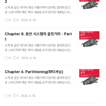
2
는 것 노드가 동의하는 것이 중요한 상황 리더 선출 : Split
글 내용
brain 원자적 커밋 : 모든 노드가 트랜잭션 결과에 동의하
소개 본 글은 데이터 중심 어플리케이션(마틴 클레프만)으
게 만들어야 함. 원자적 커밋과 2PC 트..
로 스터디하며 해당 책의 내용을 요약 정리한 내용입니다.
https://github.com/ddia-study/ddia-study GitHu
작성시간
0
2
2022. 6. 10.
b - ddia-study/ddia-study: 데이터 중심 어플리케이
션 설계 데이터 중심 어플리케이션 설계. Contribute to
ddia-study/ddia-study development by creatin
Chapter 8. 분산 시스템의 골칫거리 - Part
g an account on GitHub. github.com 지식, 진실, 그
1
리고 거짓말 분산 시스템에는 공유 메모리가 없고 지연 변
글 내용
동이 큰 신뢰할 수 없는 네트워크를 통해 메시지를 보낼 수
소개 본 글은 데이터 중심 어플리케이션(마틴 클레프만)으
있을 뿐이며 부분 장애, 신뢰성 없는 시계, 프로세스 중단에
로 스터디하며 해당 책의 내용을 요약 정리한 내용입니다.
시달릴 수 있다. 신뢰성 없는 시스템 모델에서 잘..
https://github.com/ddia-study/ddia-study GitHu
작성시간
0
0
2022. 6. 10.
b - ddia-study/ddia-study: 데이터 중심 어플리케이
션 설계 데이터 중심 어플리케이션 설계. Contribute to
ddia-study/ddia-study development by creatin
Chapter 6. Partitioning(파티셔닝)
g an account on GitHub. github.com 서론 분산 시스
글 내용
소개 본 글은 데이터 중심 어플리케이션(마틴 클레프만)으
템을 다루는 것은 뭔가 잘못될 수 있는 새롭고 흥미진진한
로 스터디하며 해당 책의 내용을 요약 정리한 내용입니다.
방법이 많다는 점이다. 결국 엔지니어로서의 우리의 임무
https://github.com/ddia-study/ddia-study GitHu
는 모든 게 잘못되더라도 제 역할을 해내는 시스템을 구축
b - ddia-study/ddia-study: 데이터 중심 어플리케이
하는 것이다. 결함과 부분 장애 부분 장애(partial f..
작성시간
0
1
2022. 6. 10.
션 설계 데이터 중심 어플리케이션 설계. Contribute to
ddia-study/ddia-study development by creatin