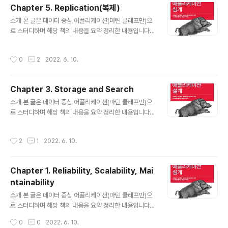
g an account on GitHub. github.com 서론 데이터셋
Chapter 5. Replication(복제)
이 매우 크거나 질의 처리량이 매우 높다면 복제만으로는
글 내용
부족하고 데이터를 파티션을 쪼갤 필요가 있다. 이 작업을
소개 본 글은 데이터 중심 어플리케이션(마틴 클레프만)으
샤딩이라고도 한다. 데이터 파티셔닝을 원하는 주된 이유
로 스터디하며 해당 책의 내용을 요약 정리한 내용입니다.
는 확장성이다. 파티셔닝과 복제 보통 복제와 파티셔닝을
https://github.com/ddia-study/ddia-study GitHu
함께 ..
b - ddia-study/ddia-study: 데이터 중심 어플리케이
작성시간
0
2
2022. 6. 10.
션 설계 데이터 중심 어플리케이션 설계. Contribute to
ddia-study/ddia-study development by creatin
g an account on GitHub. github.com 서론 키워드만
Chapter 3. Storage and Search
간단보기 : https://johngrib.github.io/wiki/d-i-a-05
글 내용
-replication/ 우연히 찾은 저자의 유튜브 : https://ww
소개 본 글은 데이터 중심 어플리케이션(마틴 클레프만)으
w.youtube.com/watch?v=uNxl3BFcKSA (quo..
로 스터디하며 해당 책의 내용을 요약 정리한 내용입니다.
https://github.com/ddia-study/ddia-study GitHu
b - ddia-study/ddia-study: 데이터 중심 어플리케이
작성시간
2
1
2022. 6. 10.
션 설계 데이터 중심 어플리케이션 설계. Contribute to
ddia-study/ddia-study development by creatin
g an account on GitHub. github.com 서론 데이터베
Chapter 1. Reliability, Scalability, Mai
이스가 데이터를 저장하는 방법과 데이터를 요청했을 때
ntainability
다시 찾을 수 있는 방법에 대해 알아보자. 특정 작업부하(w
글 내용
orkload) 유형에서 좋은 성능을 내게끔 저장소 엔진을 조
소개 본 글은 데이터 중심 어플리케이션(마틴 클레프만)으
정하려면 저장소 엔진이 내부에서 수행되는 작업에 대해 ..
로 스터디하며 해당 책의 내용을 요약 정리한 내용입니다.
https://github.com/ddia-study/ddia-study GitHu
작성시간
0
0
2022. 6. 10.
b - ddia-study/ddia-study: 데이터 중심 어플리케이