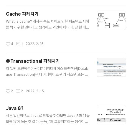
션 설계 데이터 중심 어플리케이션 설계. Contribute to
ddia-study/ddia-study development by creatin
Cache 파헤치기
g an account on GitHub. github.com 서론 comput
글 내용
What is cache? 캐시는 속도 차이로 인한 퍼포먼스 저해
ive-intensive
를 막기 위한 것이라고 생각해도 과언이 아니다. 단 한 대의
서버 내부에서도 여러 이유로 캐시를 사용할 수 있으며, 여
러 서버 간의 통신에서도 캐시를 사용할 수 있다. 어느 하나
작성시간
4
1
2022. 2. 15.
가 상대적으로 너무 느리기 때문에 생기는 문제를 계층적
구조를 통해 해결하고자 한 방법이 캐시라고 할 수 있다.
“Caching”은 이제 특정 레벨에서 뿐 아니라 OS level,
@Transactional 파헤치기
Architecture level, Programming level 등 다양하
글 내용
게 쓰인다. Why we need cache (in OS Level)? 이용
아 일단 트랜잭션이 뭔데? 데이터베이스 트랜잭션(Datab
가능한 가장 빠른 메모리의 속도에 근접한 메모리를 제공
ase Transaction)은 데이터베이스 관리 시스템 또는 유
하는 동시에, 비용이 저렴한 대용량의 메모리를 제공하기
사한 시스템에서 상호작용의 단위이다. 여기서 유사한 시
위해서. CPU와 주기억장치..
스템이란 트랜잭션이 성공과 실패가 분명하고 상호 독립적
작성시간
2
2
2022. 2. 15.
이며, 일관되고 믿을 수 있는 시스템을 의미한다. - wikipe
dia DBMS는 각각의 트랜잭션에 대해 ACID를 보장한다.
간단하게 읽어보자. 원자성(Atomicity)은 트랜잭션과 관
Java 8?
련된 작업들이 부분적으로 실행되다가 중단되지 않는 것을
글 내용
보장하는 능력이다. 즉, 중간 단계까지 실행되고 실패하는
서론 일반적으로 Java로 작업을 하다보면 Java 8과 11을
일이 없도록 하는 것이다 일관성(Consistency)은 트랜잭
보통 많이 쓰는 것 같다. 문득, "왜 그렇지?"라는 생각이 들
션이 실행을 성공적으로 완료하면 언제나 일관성 있는 데
었고 특히 Java 8에서 어떤 변경사항이 있었는지 궁금해