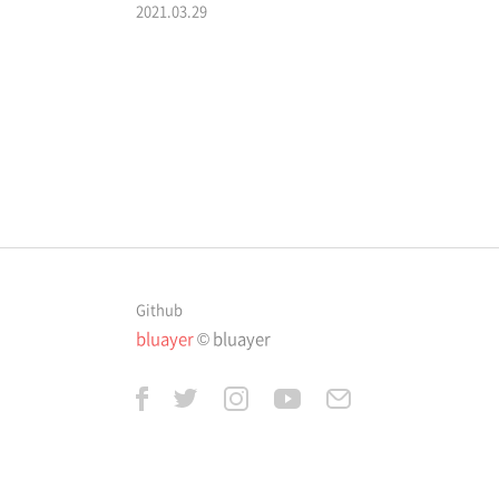
DaemonSet, Job, CronJob
2021.03.29
Github
bluayer
© bluayer