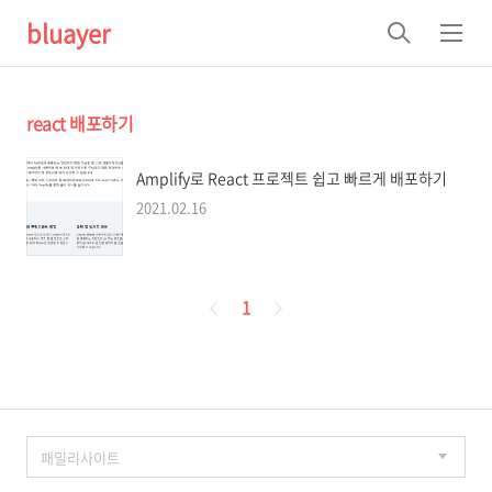
bluayer
검
메
색
뉴
react 배포하기
Amplify로 React 프로젝트 쉽고 빠르게 배포하기
2021.02.16
페
1
이
징