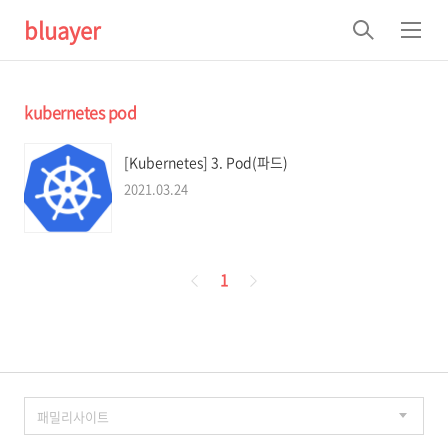
bluayer
검
메
색
뉴
kubernetes pod
[Kubernetes] 3. Pod(파드)
2021.03.24
페
1
이
징