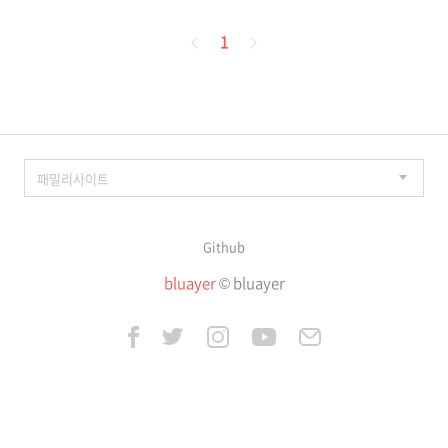
페
1
이
징
Github
bluayer
© bluayer