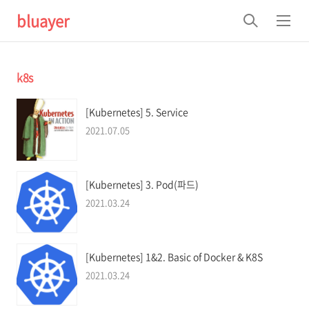
bluayer
검
메
색
뉴
k8s
[Kubernetes] 5. Service
2021.07.05
[Kubernetes] 3. Pod(파드)
2021.03.24
[Kubernetes] 1&2. Basic of Docker & K8S
2021.03.24