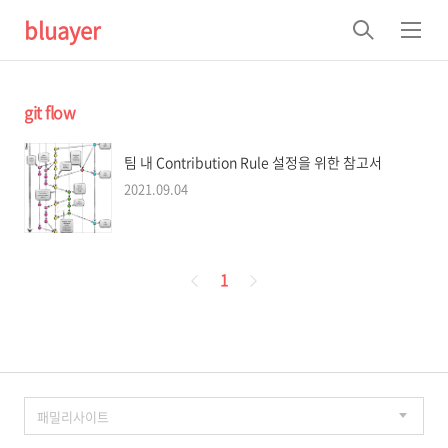
bluayer
검
메
색
뉴
git flow
팀 내 Contribution Rule 설정을 위한 참고서
2021.09.04
페
1
이
징