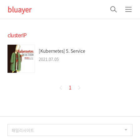
bluayer
검
메
색
뉴
clusterIP
[Kubernetes] 5. Service
2021.07.05
페
1
이
징