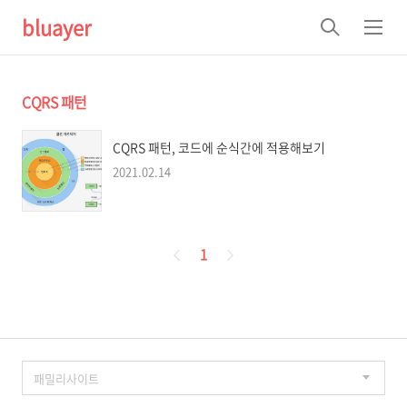
bluayer
검
메
색
뉴
CQRS 패턴
CQRS 패턴, 코드에 순식간에 적용해보기
2021.02.14
페
1
이
징