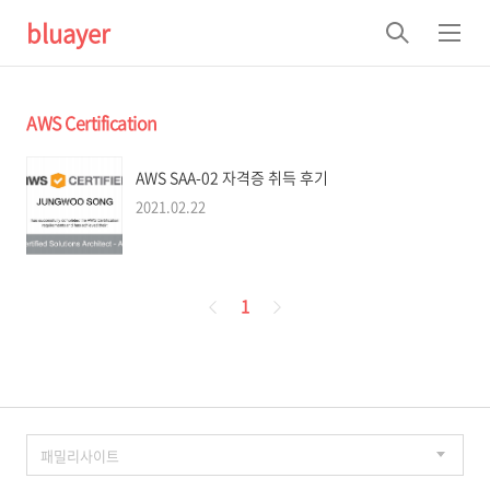
bluayer
검
메
색
뉴
AWS Certification
AWS SAA-02 자격증 취득 후기
2021.02.22
페
1
이
징