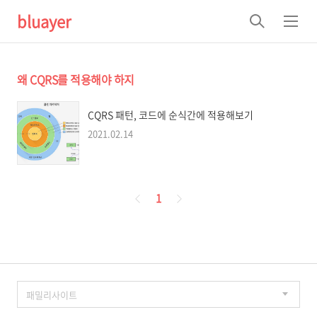
bluayer
검
메
색
뉴
왜 CQRS를 적용해야 하지
CQRS 패턴, 코드에 순식간에 적용해보기
2021.02.14
페
1
이
징