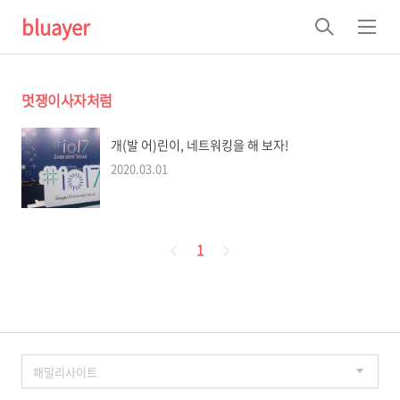
bluayer
검
메
색
뉴
멋쟁이사자처럼
개(발 어)린이, 네트워킹을 해 보자!
2020.03.01
페
1
이
징