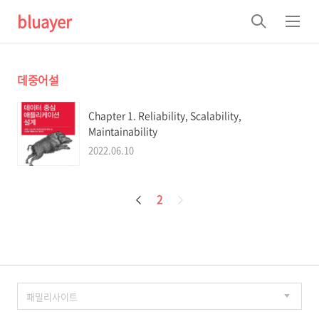
bluayer
검
메
색
뉴
데중어설
Chapter 1. Reliability, Scalability,
Maintainability
2022.06.10
페
2
이
징