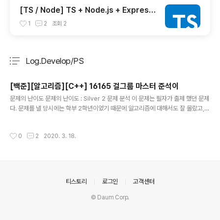
[TS / Node] TS + Node.js + Express
+ Babel(option) + eslint로 개발환경 세
1
2
조회
2
팅하기
Log.Develop/PS
분류 전체보기
주요 글 목록
[백준][알고리즘][C++] 16165 걸그룹 마스터 준석이
글 내용
문제의 난이도 문제의 난이도 : Silver 2 문제 분석 이 문제는 필자가 출제 했던 문제
다. 문제를 낼 당시에는 학부 2학년이었기 때문에 알고리즘에 대해서도 잘 몰랐고,
문제를 많이 풀어 보지 못 해서 여러모로 잘 냈다고 할 수 없는 문제라고 할 수 있다..
아무튼, 결론적으로 이 문제의 핵심은 다음과 같다. 주어진 그룹과 멤버를 어떤 형식
작성시간
0
2
2020. 3. 18.
으로 저장할 것인가? 출력을 위해서 어떤 형식이 좋은 저장 방식 일까? 즉, 두 질문
모두 어떤 자료 구조를 선택할 지가 초점이라고 할 수 있다. 문제 해결 Map을 쓰자!
원래 문제를 낸 의도는 이진 탐색 트리를 이용하는 방향이었다. 그러나, 시간이 지나
고 나서 문제를 풀어 보니 이진 탐색 트리를 구현하기 보다 map을 써서 푸는 것이
더 편리하다는 것을 깨달았다..
의안내
티스토리
로그인
고객센터
© Daum Corp.