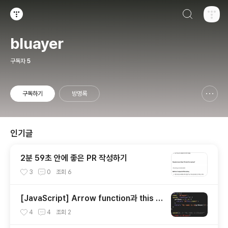
검색하기
티스토리
bluayer
구독자
5
구독하기
방명록
신고하기 레이어
열기
인기글
2분 59초 안에 좋은 PR 작성하기
3
0
조회
6
[JavaScript] Arrow function과 this 키
워드
4
4
조회
2