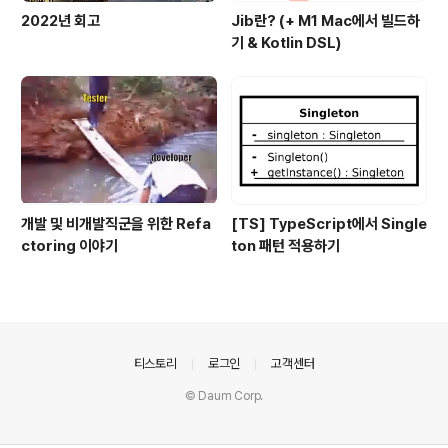
2022년 회고
Jib란? (+ M1 Mac에서 빌드하
기 & Kotlin DSL)
개발 및 비개발직군을 위한 Refa
[TS] TypeScript에서 Single
ctoring 이야기
ton 패턴 적용하기
의안내
티스토리
로그인
고객센터
© Daum Corp.