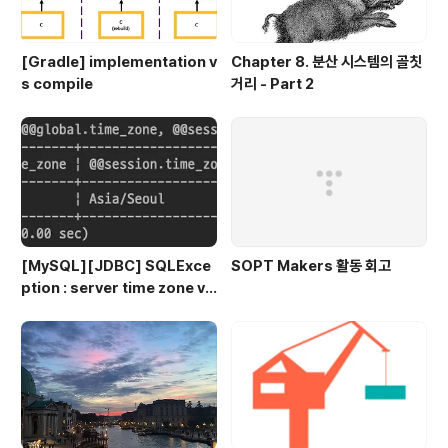
[Gradle] implementation v
Chapter 8. 분산 시스템의 골칫
s compile
거리 - Part 2
[MySQL][JDBC] SQLExce
SOPT Makers 활동 회고
ption : server time zone va
lue 'KST' is unrecognized