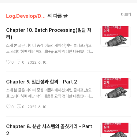
더보기
Log.Develop/DDIA
의 다른 글
Chapter 10. Batch Processing(일괄 처
리)
글 내용
소개 본 글은 데이터 중심 어플리케이션(마틴 클레프만)으
로 스터디하며 해당 책의 내용을 요약 정리한 내용입니다.
https://github.com/ddia-study/ddia-study GitHu
0
0
2022. 6. 10.
b - ddia-study/ddia-study: 데이터 중심 어플리케이
션 설계 데이터 중심 어플리케이션 설계. Contribute to
ddia-study/ddia-study development by creatin
Chapter 9. 일관성과 합의 - Part 2
g an account on GitHub. github.com 서론 서비스
글 내용
(온라인 시스템) 일괄 처리 시스템(오프라인 시스템) : 처리
소개 본 글은 데이터 중심 어플리케이션(마틴 클레프만)으
량이 대표적인 지표 스트림 처리 시스템 : near-real-tim
로 스터디하며 해당 책의 내용을 요약 정리한 내용입니다.
e processing / nearline processing 유닉스 도구로
https://github.com/ddia-study/ddia-study GitHu
일괄 처리하기 단순 로그 ..
0
0
2022. 6. 10.
b - ddia-study/ddia-study: 데이터 중심 어플리케이
션 설계 데이터 중심 어플리케이션 설계. Contribute to
ddia-study/ddia-study development by creatin
Chapter 8. 분산 시스템의 골칫거리 - Part
g an account on GitHub. github.com 분산 트랜잭션
과 합의 합의의 목적 : 여러 노드들이 뭔가에 동의하게 만드
2
글 내용