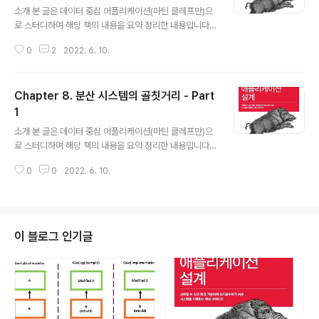
는 것 노드가 동의하는 것이 중요한 상황 리더 선출 : Split
소개 본 글은 데이터 중심 어플리케이션(마틴 클레프만)으
brain 원자적 커밋 : 모든 노드가 트랜잭션 결과에 동의하
로 스터디하며 해당 책의 내용을 요약 정리한 내용입니다.
게 만들어야 함. 원자적 커밋과 2PC 트..
https://github.com/ddia-study/ddia-study GitHu
0
2
2022. 6. 10.
b - ddia-study/ddia-study: 데이터 중심 어플리케이
션 설계 데이터 중심 어플리케이션 설계. Contribute to
ddia-study/ddia-study development by creatin
Chapter 8. 분산 시스템의 골칫거리 - Part
g an account on GitHub. github.com 지식, 진실, 그
리고 거짓말 분산 시스템에는 공유 메모리가 없고 지연 변
1
글 내용
동이 큰 신뢰할 수 없는 네트워크를 통해 메시지를 보낼 수
소개 본 글은 데이터 중심 어플리케이션(마틴 클레프만)으
있을 뿐이며 부분 장애, 신뢰성 없는 시계, 프로세스 중단에
로 스터디하며 해당 책의 내용을 요약 정리한 내용입니다.
시달릴 수 있다. 신뢰성 없는 시스템 모델에서 잘..
https://github.com/ddia-study/ddia-study GitHu
0
0
2022. 6. 10.
b - ddia-study/ddia-study: 데이터 중심 어플리케이
션 설계 데이터 중심 어플리케이션 설계. Contribute to
ddia-study/ddia-study development by creatin
g an account on GitHub. github.com 서론 분산 시스
템을 다루는 것은 뭔가 잘못될 수 있는 새롭고 흥미진진한
이 블로그 인기글
방법이 많다는 점이다. 결국 엔지니어로서의 우리의 임무
는 모든 게 잘못되더라도 제 역할을 해내는 시스템을 구축
하는 것이다. 결함과 부분 장애 부분 장애(partial f..