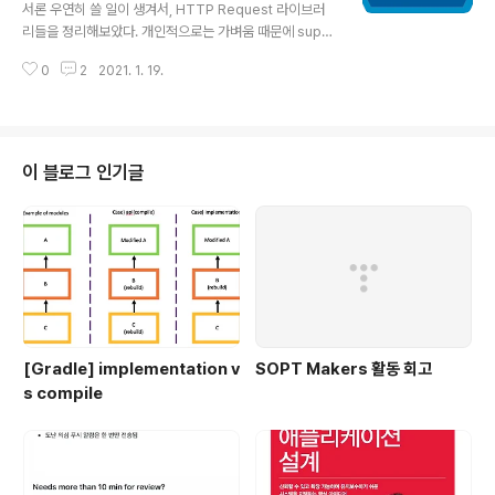
서론 우연히 쓸 일이 생겨서, HTTP Request 라이브러
리들을 정리해보았다. 개인적으로는 가벼움 때문에 super
agent를 사용하였으며, 사실상 request와 거의 똑같이
0
2
2021. 1. 19.
쓸 수 있는 구조로 되어 있어 편리하게 사용하였다. 1. req
uest 공식 문서 : https://github.com/request/reque
st request/request 🏊🏾 Simplified HTTP request
client. Contribute to request/request developm
ent by creating an account on GitHub. github.co
이 블로그 인기글
m 상당히 다양한 HTTP request 형식을 지원하고 있고,
npm 초창기부터 있던 모듈이다. 2020년 2월 11일 이후
로 deprec..
[Gradle] implementation v
SOPT Makers 활동 회고
s compile