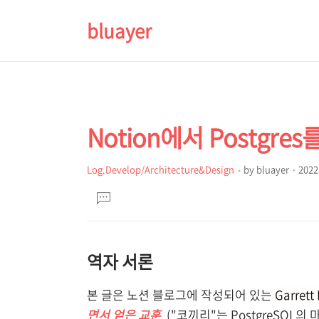
bluayer
Notion에서 Postgr
상
본
문
세
제
컨
Log.Develop/Architecture&Design
by
bluayer
2022.
본
목
텐
댓
문
글
츠
달
기
역자 서론
본 글은 노션 블로그에 작성되어 있는
Garrett
면서 얻은 교훈
("코끼리"는 PostgreSQL