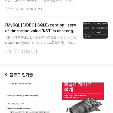
자는 개인적으로 Spring boot를 사용할 때 테스트 용 디
비로 H2를 사용하고 있었는데, 최근에 컴퓨터에서 직접 D
27
10
2020. 4. 23.
B 조작할 일이 생겨 깔아서 사용하던 중 맞이한 문제다. 개
발 환경 필자의 개발 환경은 다음과 같다. OS : macOS C
atalina Device : Macbook pro early 2015 H2 ver
[MySQL][JDBC] SQLException : serv
sion : 1.4.200 문제가 무엇인가? Database (디렉토리
경로) not found, either pre-create it or allow rem
er time zone value 'KST' is unrecogni
글 내용
ote database creation(not recommended in sec
zed
서론 내가 사용하고 있는 환경은 다음과 같다. OS : macO
ure environments) 맞이한 문제가 위와 같다면, 본 포스
S Catalina MySQL : 8.0.19(brew로 설치함) JDBC :
트를 읽는 것이 도움이..
글 작성일 기준 latest 버전 이 문제를 발견하게 된 상황은
2
1
2020. 4. 15.
MySQL과 JDBC를 함께 사용하고 있는 상황이었다. 하지
만 찾아보니 MariaDB에서도 일어나는 에러인 것으로 보
였다. 아무쪼록, 필자는 MySQL을 사용하다 발견한 에러
임을 먼저 밝힌다. 정확한 에러 메시지의 내용은 다음과 같
다. java.sql.SQLException: The server time zone
이 블로그 인기글
value 'KST' is unrecognized or represents mor
e than one time zone. You must configure either
the server or ..